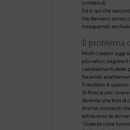
contenuti.
Ed è qui che secon
Ha davvero senso co
inseguendo esclusiv
Il problema 
Molti creator oggi s
più veloci, seguire
cambiamenti delle p
facendo esattament
Il risultato è spess
Si finisce per viver
diventa una lista di 
Anche momenti che d
attraverso la doma
“Questa cosa funzio