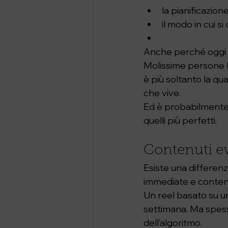
la pianificazion
il modo in cui s
Anche perché oggi l
Molissime persone h
è più soltanto la qua
che vive.
Ed è probabilmente 
quelli più perfetti.
Contenuti ev
Esiste una differenz
immediate e contenu
Un reel basato su u
settimana. Ma spess
dell’algoritmo.