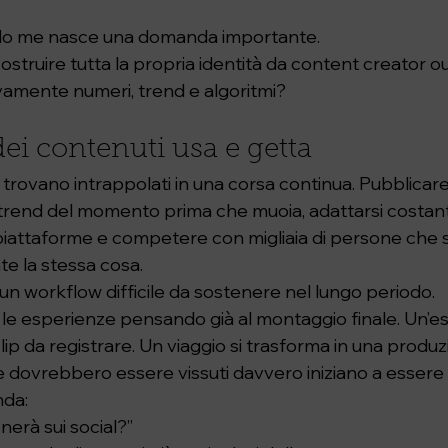
do me nasce una domanda importante.
struire tutta la propria identità da content creator o
amente numeri, trend e algoritmi?
dei contenuti usa e getta
i trovano intrappolati in una corsa continua. Pubblicare 
 il trend del momento prima che muoia, adattarsi costa
iattaforme e competere con migliaia di persone che 
e la stessa cosa.
o un workflow difficile da sostenere nel lungo periodo.
e le esperienze pensando già al montaggio finale. Un’e
clip da registrare. Un viaggio si trasforma in una produ
ovrebbero essere vissuti davvero iniziano a essere fi
nda:
nerà sui social?”