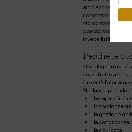
altre:avere qualcos
competenze reali att
Nel settore outdoo
percepiscono quasi 
invece li utilizza s
Perché le c
Uno degli errori pi
soprattutto attrezz
In realtà fotocamer
Nel lungo periodo d
la capacità di r
l’esperienza su
la gestione dell
la conoscenza 
la sicurezza