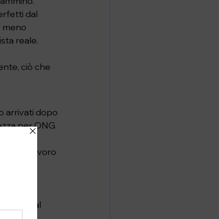
cammino.
fetti dal 
, meno 
sta reale.
nte, ciò che 
o arrivati dopo 
urezza per ONG 
oor e il lavoro 
ne di 
rario.
ale social 
enza sono 