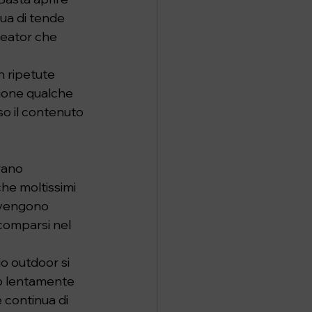
ua di tende 
reator che 
n ripetute 
ione qualche 
o il contenuto 
rano 
che moltissimi 
 vengono 
comparsi nel 
o outdoor si 
no lentamente 
 continua di 