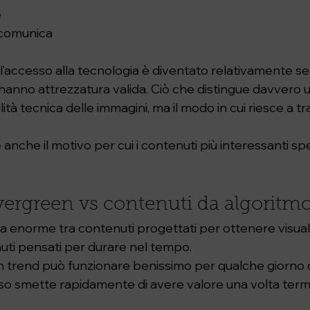
e
i comunica
’accesso alla tecnologia è diventato relativamente se
anno attrezzatura valida. Ciò che distingue davvero 
lità tecnica delle immagini, ma il modo in cui riesce a t
anche il motivo per cui i contenuti più interessanti s
ergreen vs contenuti da algoritm
a enorme tra contenuti progettati per ottenere visuali
ti pensati per durare nel tempo.
n trend può funzionare benissimo per qualche giorno 
o smette rapidamente di avere valore una volta termi