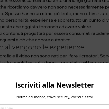
tanchezza accumulata durante una lunga giornata di 
 che ricordiamo davvero non sono necessariamente per
ico. Spesso hanno un ritmo più lento, meno ottimizzato
o personalità, esperienza e soprattutto un punto di vi
questo che oggi sta tornando ad avere valore.
i contenuti progettati per essere consumati rapidame
inguersi è ciò che appare autentico.
cial vengono le esperienze
rafia e il video non sono nati per “fare il creator”. Son
ntesti completamente diversi, tra ambito militare, sic
che in Africa, Medio Oriente e Asia Centrale.
arrivati il viaggio, l’escursionismo, la fotografia outd
 turistico e guida ambientale escursionistica.
he per questo motivo che ho sempre visto la creazio
conseguenza dell’esperienza reale e non come il cont
iniziano chiedendosi quale fotocamera comprare o qu
à, nel lungo periodo, le cose che fanno davvero la differ