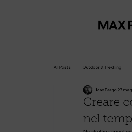
MAX 
All Posts
Outdoor & Trekking
Max Pergo
27 mag
Creare c
nel tem
Negli ultimi anni il