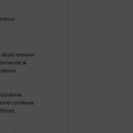
utdoor 
di più, essere 
ntemente ai 
stanno 
scursione 
zione continua. 
ltrati 