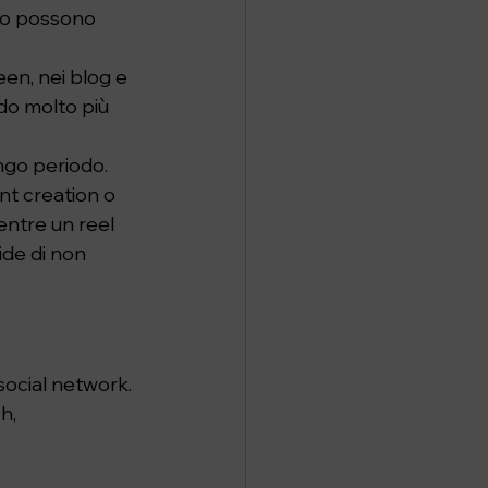
to possono 
en, nei blog e 
do molto più 
ngo periodo. 
nt creation o 
entre un reel 
ide di non 
ocial network. 
h, 