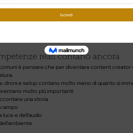
a da raccontare, sviluppare uno sguardo personale e c
orno agli argomenti di cui si parla.
r questa differenza emerge molto velocemente. Le p
subito quando qualcuno vive davvero certi ambienti 
oltanto come sfondo per produrre contenuti.
ompetenze reali contano ancora
ù comuni è pensare che per diventare content creator 
atura.
e, droni e setup contano molto meno di quanto si imma
iventano molto più importanti:
accontare una storia
l campo
a luce e dell’audio
dell’ambiente