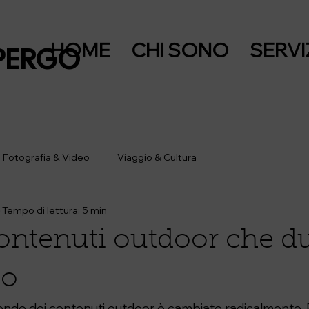
HOME
CHI SONO
SERVI
PERGO
Fotografia & Video
Viaggio & Cultura
Tempo di lettura: 5 min
ontenuti outdoor che d
po
 mondo dei contenuti outdoor è cambiato radicalmente. 