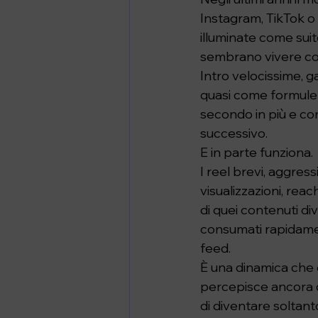
Instagram, TikTok o
illuminate come sui
sembrano vivere co
Intro velocissime, ga
quasi come formule 
secondo in più e co
successivo.
E in parte funziona.
I reel brevi, aggres
visualizzazioni, rea
di quei contenuti d
consumati rapidamen
feed.
È una dinamica che 
percepisce ancora di
di diventare soltan