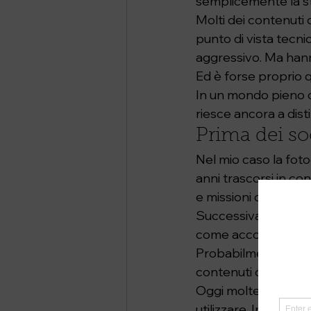
semplicemente la s
Molti dei contenuti
punto di vista tecn
aggressivo. Ma hann
Ed è forse proprio 
In un mondo pieno d
riesce ancora a dist
Prima dei so
Nel mio caso la fotog
anni trascorsi in co
e missioni diplomati
Successivamente sono 
come accompagnatore
Probabilmente è anc
contenuti come una 
Oggi molte persone 
utilizzare. In realt