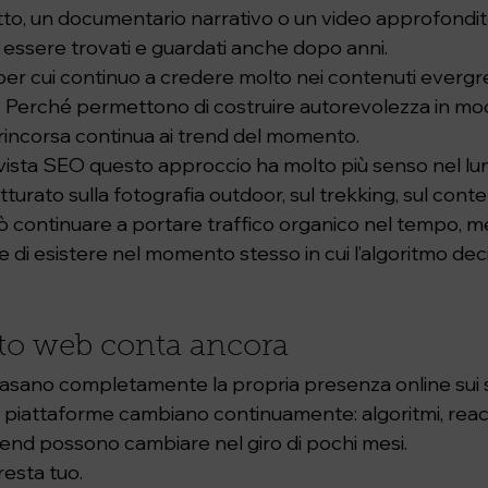
itto, un documentario narrativo o un video approfondi
 essere trovati e guardati anche dopo anni.
per cui continuo a credere molto nei contenuti evergre
i. Perché permettono di costruire autorevolezza in mo
a rincorsa continua ai trend del momento.
vista SEO questo approccio ha molto più senso nel lu
tturato sulla fotografia outdoor, sul trekking, sul conte
uò continuare a portare traffico organico nel tempo, m
 di esistere nel momento stesso in cui l’algoritmo dec
ito web conta ancora
basano completamente la propria presenza online sui s
e piattaforme cambiano continuamente: algoritmi, reac
end possono cambiare nel giro di pochi mesi.
resta tuo.