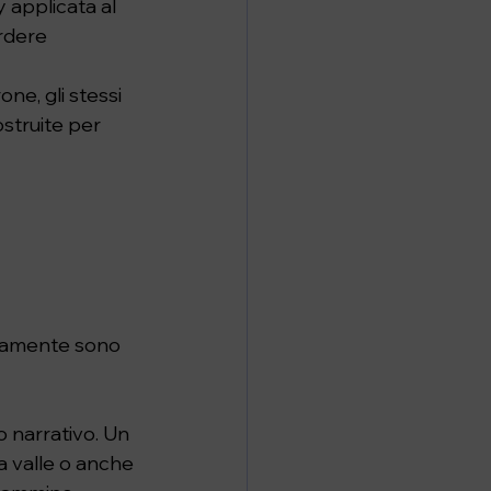
 applicata al 
rdere 
ne, gli stessi 
struite per 
aramente sono 
narrativo. Un 
na valle o anche 