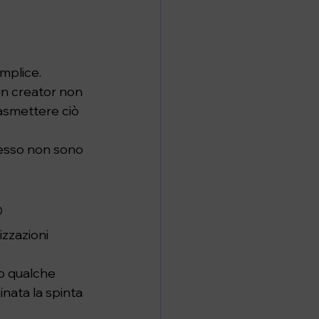
mplice. 
un creator non 
rasmettere ciò 
pesso non sono 
o
zzazioni 
o qualche 
nata la spinta 