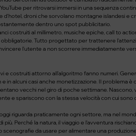
 YouTube per ritrovarsi immersi in una sequenza contin
te d’hotel, droni che sorvolano montagne islandesi e c
stantemente dentro uno spot pubblicitario.
nci costruiti al millimetro, musiche epiche, call to actio
obbligatorie. Tutto progettato per trattenere l’attenz
nvincere l’utente a non scorrere immediatamente vers
sivi e costruiti attorno all’algoritmo fanno numeri. Gene
ch e in alcuni casi anche monetizzazione. Il problema è 
iventano vecchi nel giro di poche settimane. Nascono,
te e spariscono con la stessa velocità con cui sono 
oggi riguarda praticamente ogni settore, ma nel mond
 più. Perché la natura, il viaggio e l’avventura rischia
to scenografie da usare per alimentare una produzione