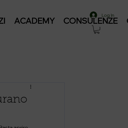
Log In
ZI
ACADEMY
CONSULENZE
urano
Basta aprire 