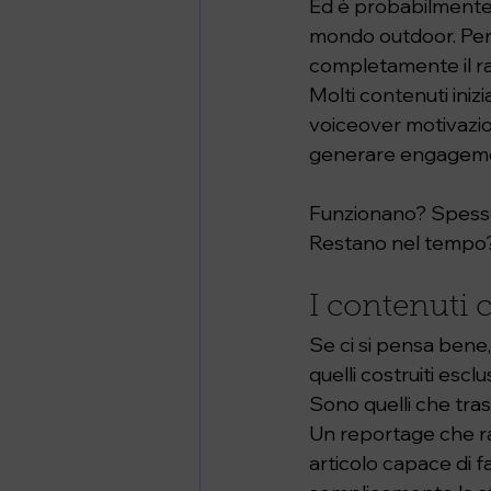
Ed è probabilmente 
mondo outdoor. Perch
completamente il ra
Molti contenuti inizi
voiceover motivazion
generare engagem
Funzionano? Spesso
Restano nel tempo
I contenuti 
Se ci si pensa bene
quelli costruiti escl
Sono quelli che tra
Un reportage che r
articolo capace di fa