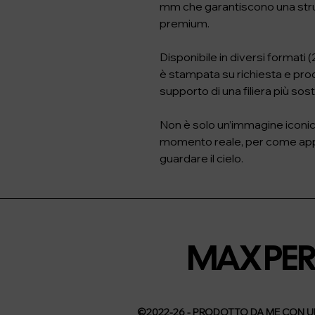
mm che garantiscono una strut
premium.

Disponibile in diversi formati (2
è stampata su richiesta e prod
supporto di una filiera più soste
Non è solo un’immagine iconica:
momento reale, per come appare
guardare il cielo.
MAX PE
©2022-26 - PRODOTTO DA ME CON 