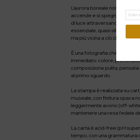
L’aurora boreale non è un even
accende e si spegne nel giro d
di luce attraversano il cielo 
essenziale, quasi silenziosa, 
ma più vicina a ciò che si vive
È una fotografia che lavora sul
immediato: colore, profondità
composizione pulita, pensata 
al primo sguardo.

La stampa è realizzata su carta 
museale, con finitura opaca no
leggermente avorio (off-white),
mantenere una resa fedele dei 
La carta è acid-free (pH superi
tempo, con una grammatura di