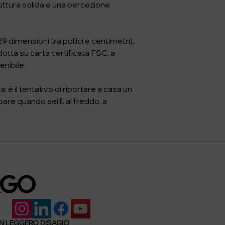
tura solida e una percezione 
9 dimensioni tra pollici e centimetri), 
otta su carta certificata FSC, a 
nibile.

 è il tentativo di riportare a casa un 
 quando sei lì, al freddo, a 
RGO
UN LEGGERO DISAGIO