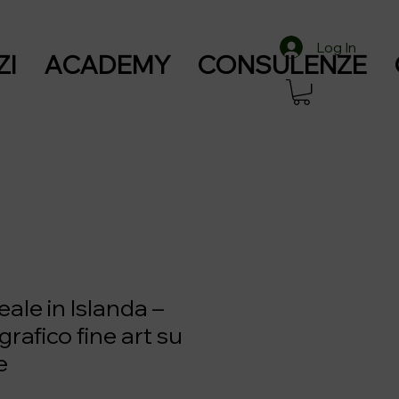
Log In
ZI
ACADEMY
CONSULENZE
ale in Islanda –
grafico fine art su
e