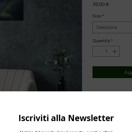
Prezzo
35,00 €
Size
*
Seleziona
Quantità
*
Agg