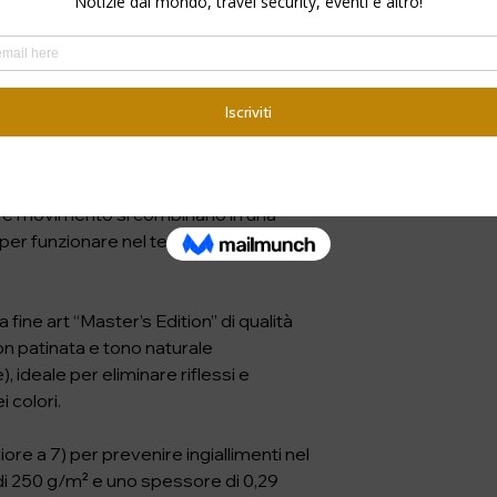
to statico: si muove, cambia forma, si 
i minuti. In questa immagine, le bande 
islandese creando una scena 
lontana dall’immaginario spettacolare 
 davvero sul campo.

l’atmosfera più che sull’impatto 
 e movimento si combinano in una 
per funzionare nel tempo e non solo 
fine art “Master’s Edition” di qualità 
n patinata e tono naturale 
 ideale per eliminare riflessi e 
colori.

ore a 7) per prevenire ingiallimenti nel 
 250 g/m² e uno spessore di 0,29 