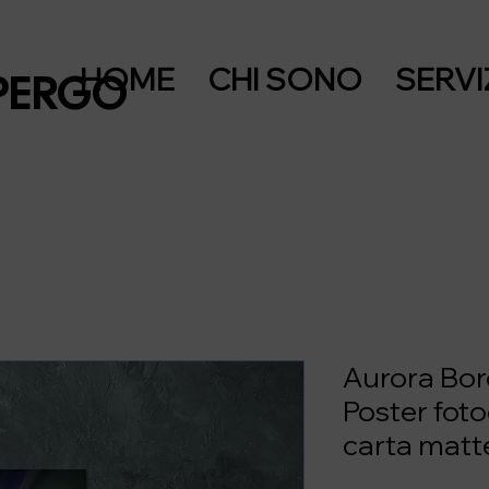
HOME
CHI SONO
SERVI
PERGO
Aurora Bore
Poster foto
carta matt