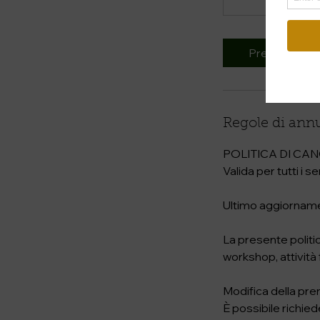
Prenota
Regole di ann
POLITICA DI CAN
Valida per tutti i
Ultimo aggiornam
La presente politica
workshop, attività 
Modifica della pr
È possibile richiede