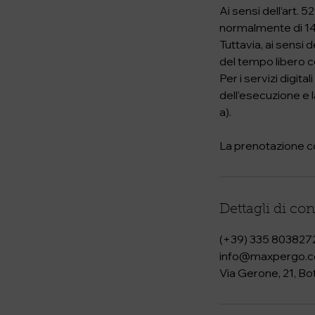
Ai sensi dell’art.
normalmente di 14 g
Tuttavia, ai sensi de
del tempo libero c
Per i servizi digit
dell’esecuzione e l
a).
La prenotazione co
Dettagli di con
(+39) 335 803827
info@maxpergo.
Via Gerone, 21, Bot