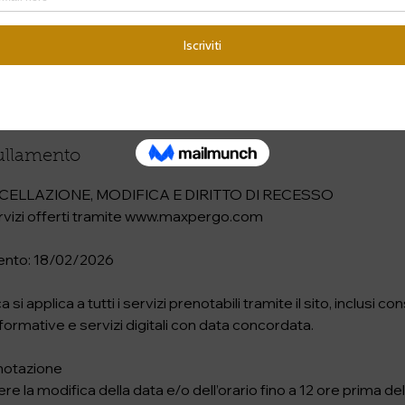
ullamento
CELLAZIONE, MODIFICA E DIRITTO DI RECESSO
 servizi offerti tramite www.maxpergo.com
ento: 18/02/2026
 si applica a tutti i servizi prenotabili tramite il sito, inclusi co
formative e servizi digitali con data concordata.
enotazione
re la modifica della data e/o dell’orario fino a 12 ore prima dell’