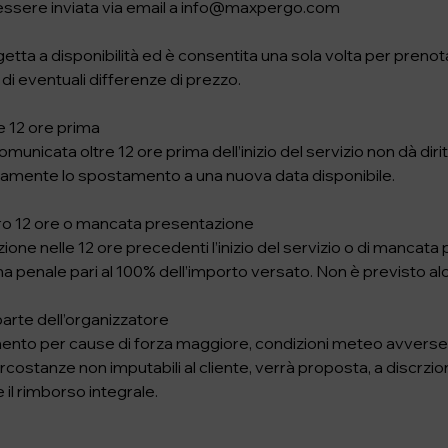
 essere inviata via email a info@maxpergo.com
etta a disponibilità ed è consentita una sola volta per preno
di eventuali differenze di prezzo.
e 12 ore prima
municata oltre 12 ore prima dell’inizio del servizio non dà dir
amente lo spostamento a una nuova data disponibile.
ro 12 ore o mancata presentazione
zione nelle 12 ore precedenti l’inizio del servizio o di mancat
una penale pari al 100% dell’importo versato. Non è previsto a
arte dell’organizzatore
mento per cause di forza maggiore, condizioni meteo avverse,
ircostanze non imputabili al cliente, verrà proposta, a discrzio
il rimborso integrale.