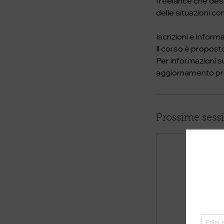
freelance che desi
delle situazioni c
Iscrizioni e inform
Il corso è proposto
Per informazioni su
aggiornamento pro
Prossime sess