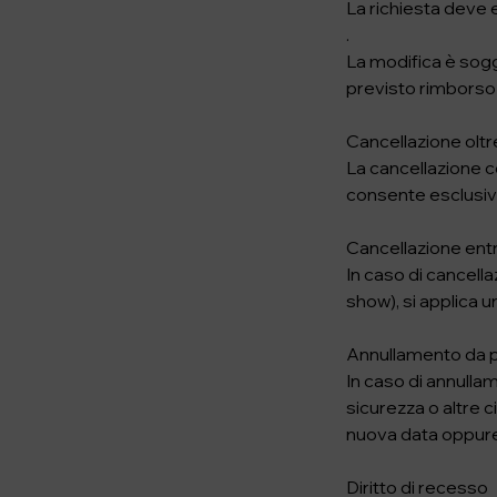
La richiesta deve
.
La modifica è sogg
previsto rimborso 
Cancellazione oltr
La cancellazione co
consente esclusiv
Cancellazione ent
In caso di cancella
show), si applica 
Annullamento da p
In caso di annulla
sicurezza o altre c
nuova data oppure 
Diritto di recesso