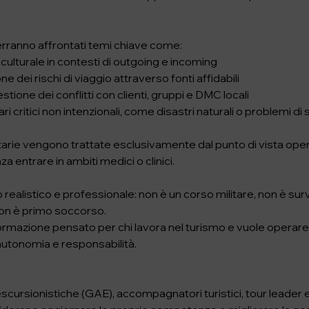
erranno affrontati temi chiave come:
ulturale in contesti di outgoing e incoming
one dei rischi di viaggio attraverso fonti affidabili
tione dei conflitti con clienti, gruppi e DMC locali
ri critici non intenzionali, come disastri naturali o problemi di 
arie vengono trattate esclusivamente dal punto di vista oper
a entrare in ambiti medici o clinici.
io realistico e professionale: non è un corso militare, non è sur
non è primo soccorso.
formazione pensato per chi lavora nel turismo e vuole opera
utonomia e responsabilità.
scursionistiche (GAE), accompagnatori turistici, tour leader 