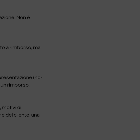
tazione. Non è
itto a rimborso, ma
a presentazione (no-
lcun rimborso.
 motivi di
ne del cliente, una