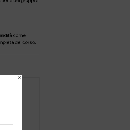
tione dei gruppi e
validità come
mpleta del corso.