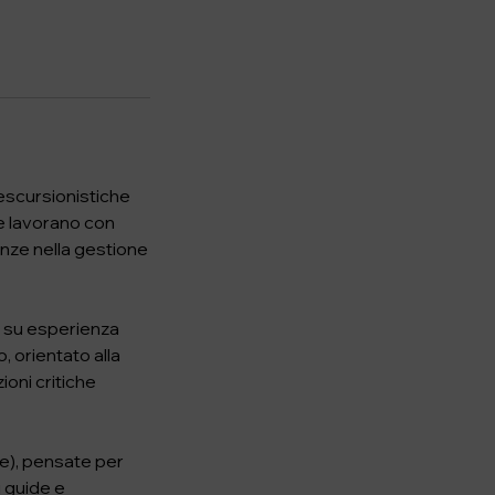
 escursionistiche
he lavorano con
tenze nella gestione
o su esperienza
, orientato alla
ioni critiche
ore), pensate per
i guide e