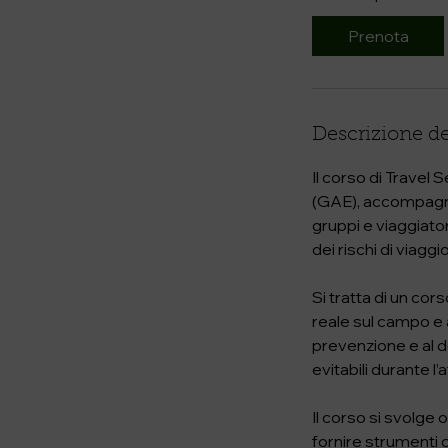
i
Prenota
a
i
l
2
Descrizione de
1
o
Il corso di Travel 
t
(GAE), accompagnat
t
gruppi e viaggiator
dei rischi di viaggio
Si tratta di un co
reale sul campo e a
prevenzione e al dec
evitabili durante l’
Il corso si svolge 
fornire strumenti 