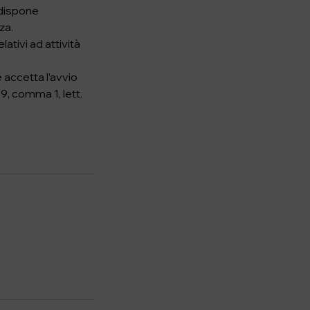
 dispone
za.
elativi ad attività
e accetta l’avvio
59, comma 1, lett.