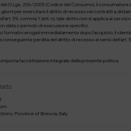
 52 del D.Lgs. 206/2005 (Codice del Consumo), il consumatore
iorni per esercitare il diritto di recesso nei contratti a distan
ll’art. 59, comma 1, lett. n), tale diritto non si applica ai servizi r
on data o periodo di esecuzione specifici.
ali o formativi erogati immediatamente dopo l’acquisto, il client
a conseguente perdita del diritto di recesso ai sensi dell’art. 
mporta l’accettazione integrale della presente politica.
tatto
2
com
ticino, Province of Brescia, Italy