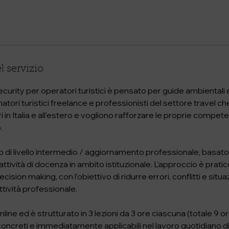
l servizio
Security per operatori turistici è pensato per guide ambientali
ori turistici freelance e professionisti del settore travel c
i in Italia e all’estero e vogliono rafforzare le proprie compe
.
rso di livello intermedio / aggiornamento professionale, basat
ttività di docenza in ambito istituzionale. L’approccio è pratico
ision making, con l’obiettivo di ridurre errori, conflitti e situaz
attività professionale.
online ed è strutturato in 3 lezioni da 3 ore ciascuna (totale 9 
concreti e immediatamente applicabili nel lavoro quotidiano d