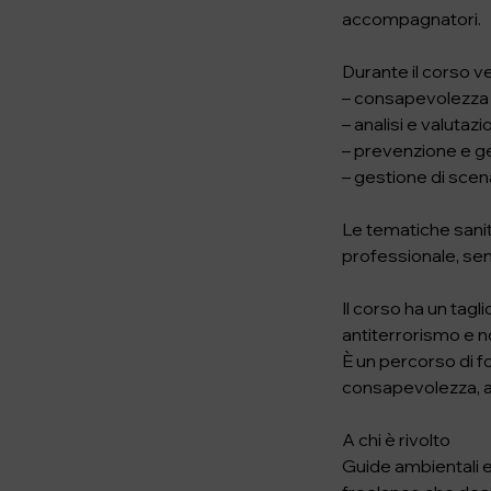
accompagnatori.
Durante il corso v
– consapevolezza c
– analisi e valutazi
– prevenzione e ges
– gestione di scena
Le tematiche sanit
professionale, senz
Il corso ha un tagl
antiterrorismo e 
È un percorso di 
consapevolezza, a
A chi è rivolto
Guide ambientali e