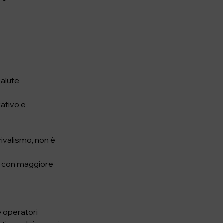
salute
ativo e
vivalismo, non è
re con maggiore
e operatori