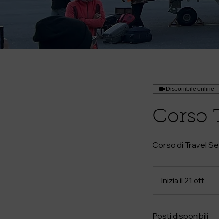
Disponibile online
Corso T
Corso di Travel Se
12
eu
Inizia il 21 ott
I
n
i
Posti disponibili
z